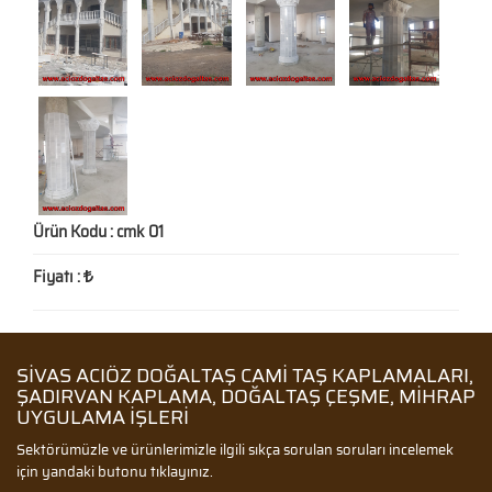
Ürün Kodu :
cmk 01
Fiyatı :
SIVAS ACIÖZ DOĞALTAŞ CAMI TAŞ KAPLAMALARI,
ŞADIRVAN KAPLAMA, DOĞALTAŞ ÇEŞME, MIHRAP
UYGULAMA IŞLERI
Sektörümüzle ve ürünlerimizle ilgili sıkça sorulan soruları incelemek
için yandaki butonu tıklayınız.