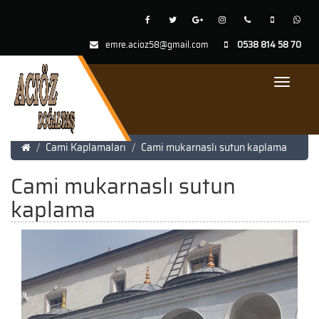
emre.acioz58@gmail.com
0538 814 58 70
Toggle
Navigat
Cami Kaplamaları
Cami mukarnaslı sutun kaplama
Cami mukarnaslı sutun
kaplama