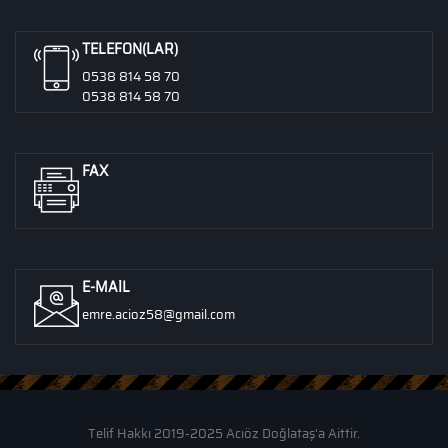
TELEFON(LAR)
0538 814 58 70
0538 814 58 70
FAX
E-MAIL
emre.acioz58@gmail.com
Telif Hakkı 2019-2025 Acıöz Doğlataş'a Aittir.