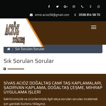
emre.acioz58@gmail.com
0538 814 58 70
Toggle
Navigat
Sık Sorulan Sorular
Sık Sorulan Sorular
SIVAS ACIÖZ DOĞALTAŞ CAMI TAŞ KAPLAMALARI,
ŞADIRVAN KAPLAMA, DOĞALTAŞ ÇEŞME, MIHRAP
UYGULAMA IŞLERI
Sektörümüzle ve ürünlerimizle ilgili sıkça sorulan soruları incelemek
için yandaki butonu tıklayınız.