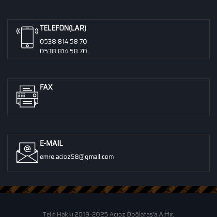
TELEFON(LAR)
0538 814 58 70
0538 814 58 70
FAX
E-MAIL
emre.acioz58@gmail.com
Telif Hakkı 2019-2025 Acıöz Doğlataş'a Aittir.